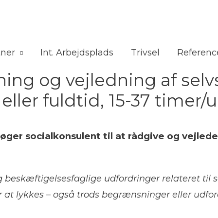
tner
Int. Arbejdsplads
Trivsel
Referenc
vning og vejledning af se
eller fuldtid, 15-37 timer/
øger socialkonsulent til at rådgive og vejle
g beskæftigelsesfaglige udfordringer relateret ti
 at lykkes – også trods begrænsninger eller udfor