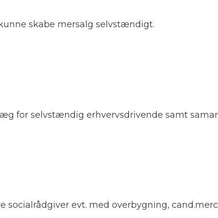
at kunne skabe mersalg selvstændigt.
oplæg for selvstændig erhvervsdrivende samt sama
ocialrådgiver evt. med overbygning, cand.merc.ju