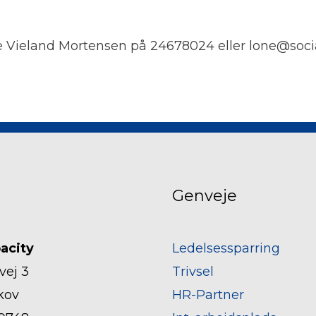
 Vieland Mortensen på 24678024 eller lone@soci
Genveje
acity
Ledelsessparring
vej 3
Trivsel
kov
HR-Partner