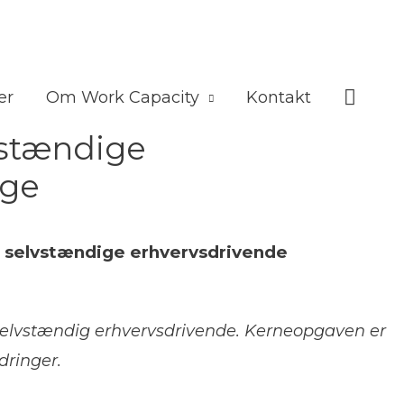
Søg
er
Om Work Capacity
Kontakt
lvstændige
uge
de selvstændige erhvervsdrivende
l selvstændig erhvervsdrivende. Kerneopgaven er
dringer.