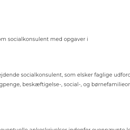
 som socialkonsulent med opgaver i
jdende socialkonsulent, som elsker faglige udford
penge, beskæftigelse-, social-, og børnefamilieom
 eventuelle ankeskrivelser indenfor ovennævnte 