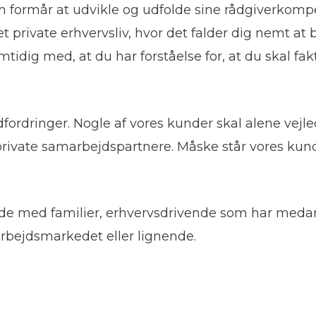
om formår at udvikle og udfolde sine rådgiverkom
det private erhvervsliv, hvor det falder dig nemt at
tidig med, at du har forståelse for, at du skal fa
ordringer. Nogle af vores kunder skal alene vejled
private samarbejdspartnere. Måske står vores kunde
 med familier, erhvervsdrivende som har medarbe
arbejdsmarkedet eller lignende.