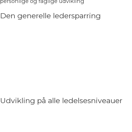
personlige og faglige udvikling
Den generelle ledersparring
Vi kan altid udvikle os som leder, med en ekstern
sparringspartner kan du tale frit og dele stort og
småt – uden følelsen af at du skal fremstå
kompetent. Vi tager udgangspunkt i dine konkrete
behov, det kan være daglige udfordringer,
motivation af dit team, tydelig kommunikation og
målrettet, konsekvent ledelse.
Udvikling på alle ledelsesniveauer
Uanset om du er leder på taktisk, operationelt eller
strategisk niveau – med eller uden personaleansvar