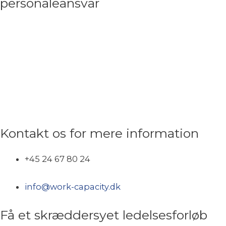
personaleansvar
Få de grundlæggende redskaber til det at være ny
leder og forstå kompleksiteten og de udfordringer
som følger med. Vigtigst af alt find dit personlige
lederskab, hvem er du som leder og hvordan sætter
du dine styrker og personlige værdier i spil? Vær din
egen rollemodel!
Kontakt os for mere information
+45 24 67 80 24
info@work-capacity.dk
Få et skræddersyet ledelsesforløb