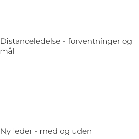
forandringer i teams og organisationer? Det er helt
afgørende med tydelig information, konkret
information og involvering undervejs.
Distanceledelse - forventninger og
mål
At udøve ledelse er i forvejen en særlig disciplin – at
udøve ledelse uden at se medarbejderne i det
daglige kræver noget ekstra af dig som leder.
Motivation, opfølgning og anerkendelse får en helt
anden betydning og derfor bliver din personlige
planlægning og tilgængelighed endnu vigtigere.
Ny leder - med og uden