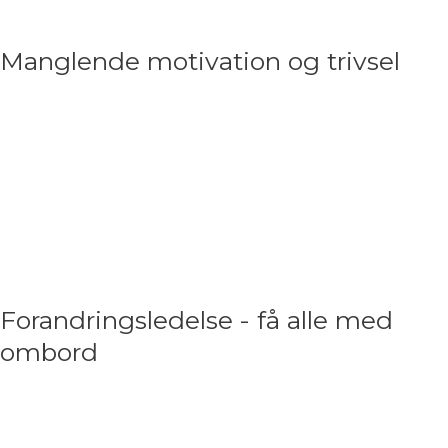
– så har vi forløb og løsninger til dig og din udvikling.
Manglende motivation og trivsel
Har du medarbejdere der er fastkørte og mistrives,
så påvirker det både effektiviteten og performance,
ikke kun få den berørte medarbejder, men ofte hele
teamet. Tag fat i problemet i tide, få sparring og
konkrete værktøjer til at få trivslen tilbage – inden
det eventuelt ender i en konfliktsituation.
Forandringsledelse - få alle med
ombord
Mennesker er af natur imod forandringer, så
hvordan forankrer og implementerer man