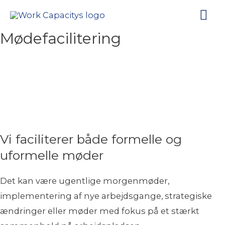
Ho
Mødefacilitering
Hos
mange virksomhedsejere ligger
motivatione
n
på selve kerneopgaven
, og afholdelse af
møder er et
uoverskueligt bjerg at bestige
–
lad os
bestige det
sammen?
Vi faciliterer både formelle og
uformelle møder
Det kan være ugentlige morgenmøder
,
implementering af nye arbejds
gange,
strategiske
ændringer eller
møder med fokus på
et stærkt